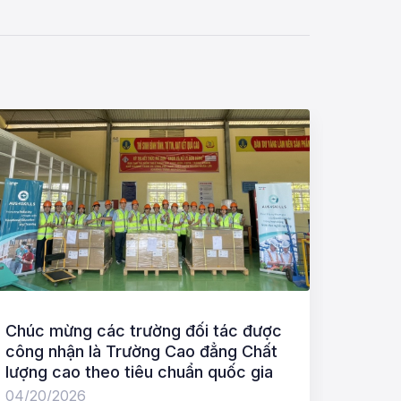
Chúc mừng các trường đối tác được
Mở ra
công nhận là Trường Cao đẳng Chất
hòa n
lượng cao theo tiêu chuẩn quốc gia
04/17
04/20/2026
Hợp tá