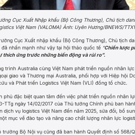
ưởng Cục Xuất Nhập khẩu (Bộ Công Thương), Chủ tịch danh 
ogistics Việt Nam (VALOMA) Ảnh: Uyên Hương/BNEWS/TTX
ưởng Cục Xuất nhập khẩu (Bộ Công Thương), Chủ tịch dan
) đã nhấn mạnh như vậy tại hội thảo quốc tế
“
Chiến lược p
 thích ứng trước những biến động và rủi ro”.
g trình Australia cùng Việt Nam phát triển nguồn nhân lực
goại giao và Thương mại Australia, phối hợp với Hiệp hội D
ứu và Phát triển Logistics Việt Nam (VLI) đồng tổ chức.
phủ đặc biệt quan tâm đến việc phát triển nguồn nhân lực
/QĐ-TTg ngày 14/02/2017 của Thủ tướng Chính phủ ban hà
ển dịch vụ logistics Việt Nam đến năm 2025, sửa đổi, bổ s
ột mục về đào tạo và nâng cao chất lượng nhân lực logisti
Bộ trưởng Bộ Nội vụ cũng đã ban hành Quyết định số 568/