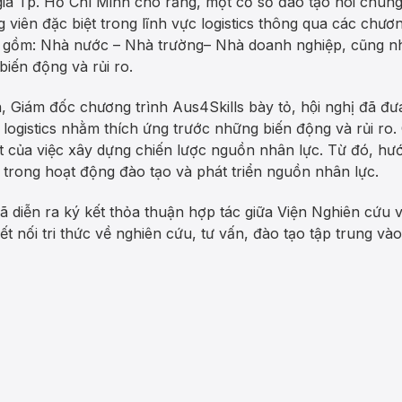
gia Tp. Hồ Chí Minh cho rằng, một cơ sở đào tạo nói chun
 viên đặc biệt trong lĩnh vực logistics thông qua các chươ
à gồm: Nhà nước – Nhà trường– Nhà doanh nghiệp, cũng n
iến động và rủi ro.
, Giám đốc chương trình Aus4Skills bày tỏ, hội nghị đã
logistics nhằm thích ứng trước những biến động và rủi ro
t của việc xây dựng chiến lược nguồn nhân lực. Từ đó, hư
p trong hoạt động đào tạo và phát triển nguồn nhân lực.
ã diễn ra ký kết thỏa thuận hợp tác giữa Viện Nghiên cứu v
 nối tri thức về nghiên cứu, tư vấn, đào tạo tập trung vào