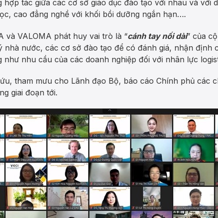
 hợp tác giữa các cơ sở giáo dục đào tạo với nhau và với 
học, cao đẳng nghề với khối bồi dưỡng ngắn hạn….
 và VALOMA phát huy vai trò là “
cánh tay nối dài
” của c
ý nhà nước, các cơ sở đào tạo để có đánh giá, nhận định 
g như nhu cầu của các doanh nghiệp đối với nhân lực logist
cứu, tham mưu cho Lãnh đạo Bộ, báo cáo Chính phủ các c
ng giai đoạn tới.