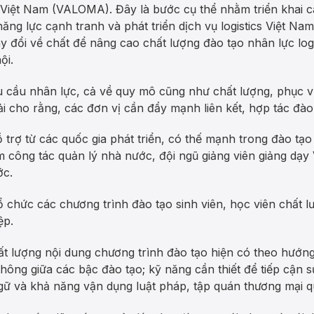
cs Việt Nam (VALOMA). Đây là bước cụ thể nhằm triển khai 
g lực cạnh tranh và phát triển dịch vụ logistics Việt Na
 đổi về chất để nâng cao chất lượng đào tạo nhân lực log
ội.
cầu nhân lực, cả về quy mô cũng như chất lượng, phục vụ 
ải cho rằng, các đơn vị cần đẩy mạnh liên kết, hợp tác đào
 trợ từ các quốc gia phát triển, có thế mạnh trong đào tạo
m công tác quản lý nhà nước, đội ngũ giảng viên giảng dạy
ớc.
ổ chức các chương trình đào tạo sinh viên, học viên chất 
ệp.
ất lượng nội dung chương trình đào tạo hiện có theo hướn
 thông giữa các bậc đào tạo; kỹ năng cần thiết để tiếp cận
gữ và khả năng vận dụng luật pháp, tập quán thương mại q