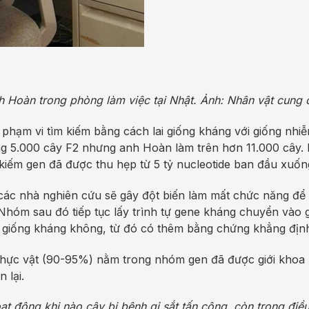
h Hoàn trong phòng làm việc tại Nhật. Ảnh: Nhân vật cung 
p phạm vi tìm kiếm bằng cách lai giống kháng với giống nhi
g 5.000 cây F2 nhưng anh Hoàn làm trên hơn 11.000 cây. B
m kiếm gen đã được thu hẹp từ 5 tỷ nucleotide ban đầu xuốn
 các nhà nghiên cứu sẽ gây đột biến làm mất chức năng để
 Nhóm sau đó tiếp tục lấy trình tự gene kháng chuyển vào
 giống kháng không, từ đó có thêm bằng chứng khẳng định 
hực vật (90-95%) nằm trong nhóm gen đã được giới khoa họ
 lại.
t động khi nào cây bị bệnh gỉ sắt tấn công, còn trong điều 