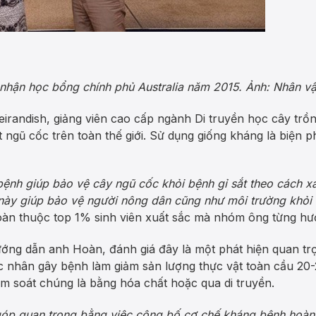
nhận học bổng chính phủ Australia năm 2015. Ảnh: Nhân vậ
randish, giảng viên cao cấp ngành Di truyền học cây trồn
ất ngũ cốc trên toàn thế giới. Sử dụng giống kháng là biện 
ệnh giúp bảo vệ cây ngũ cốc khỏi bệnh gỉ sắt theo cách x
này giúp bảo vệ người nông dân cũng như môi trường khỏi c
àn thuộc top 1% sinh viên xuất sắc mà nhóm ông từng hư
ướng dẫn anh Hoàn, đánh giá đây là một phát hiện quan tr
c nhân gây bệnh làm giảm sản lượng thực vật toàn cầu 2
ểm soát chúng là bằng hóa chất hoặc qua di truyền.
óp quan trọng bằng việc công bố cơ chế kháng bệnh hoàn