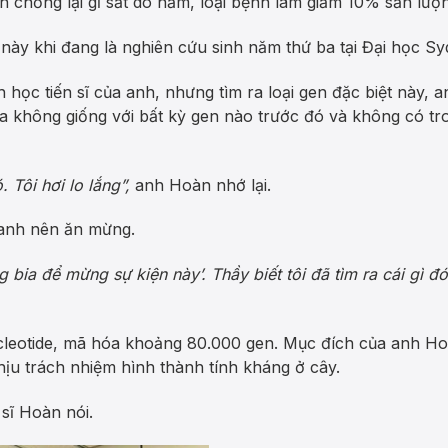
h chống lại gỉ sắt do nấm, loại bệnh làm giảm 10% sản lượ
này khi đang là nghiên cứu sinh năm thứ ba tại Đại học Syd
h học tiến sĩ của anh, nhưng tìm ra loại gen đặc biệt này,
 không giống với bất kỳ gen nào trước đó và không có tro
 Tôi hơi lo lắng”,
anh Hoàn nhớ lại.
anh nên ăn mừng.
g bia để mừng sự kiện này’. Thầy biết tôi đã tìm ra cái gì đ
cleotide, mã hóa khoảng 80.000 gen. Mục đích của anh Ho
ịu trách nhiệm hình thành tính kháng ở cây.
 sĩ Hoàn nói.