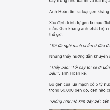
cây trồng như lúa mì và lúa mạc
Anh Hoàn tìm ra loại gen kháng 
Xác định trình tự gen là mục đíc
mắn. Gen kháng anh phát hiện ra
thế giới.
“Tôi đã nghĩ mình nhầm ở đâu đó.
Nhưng thầy hướng dẫn khuyên 
“Thầy bảo: ‘Tối nay tôi sẽ đi uốn
báu'”
, anh Hoàn kể.
Bộ gen của lúa mạch có 5 tỷ nu
trong 80.000 gen đó, gen nào ch
“Giống như mò kim đáy bể”,
tiến