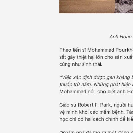
Anh Hoàn 
Theo tiến sĩ Mohammad Pourkhei
sắt gây thiệt hại lớn cho sản xu
cũng như sinh thái.
“Việc xác định được gen kháng b
thuốc trừ nấm. Những phát hiện 
Mohammad nói, cho biết anh Ho
Giáo sư Robert F. Park, người h
vệ mình khỏi các mầm bệnh. Tá
học chỉ có hai cách chính để ki
“Khám phá đã tạo ra một đóng g