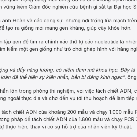
 vững kiêm Giám đốc nghiên cứu bệnh gỉ sắt tại Đại học S
 anh Hoàn và các cộng sự, những nơi trồng lúa mạch trên t
 để tạo ra giống mới mang gen kháng, giúp cây khỏe hơn.
 lập gen để tìm ra chính xác thứ tự các nucleotide là nhiệ
tìm kiếm một gen giống như trò chơi ghép hình với hàng 
ộng và đầy năng lượng, có niềm đam mê khoa học. Đây là l
Hoàn đã thể hiện sự kiên nhẫn, bền bỉ đáng kinh ngạc”
, ông
hần lớn trong phòng thí nghiệm, với việc tách chiết ADN,
ng ngoài thực địa và chờ đến vụ tới thu hoạch để làm tiếp
ể tách chiết ADN của khoảng 200 mẫu và chạy 1.000 mẫu 
ương pháp để tách chiết ADN của 1.800 mẫu và chạy PCR 
thực hiện, thay vì có sự hỗ trợ của nhân viên kỹ thuật.