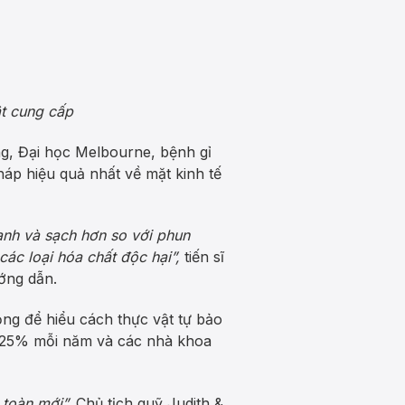
t cung cấp
g, Đại học Melbourne, bệnh gỉ
pháp hiệu quả nhất về mặt kinh tế
anh và sạch hơn so với phun
ác loại hóa chất độc hại”,
tiến sĩ
ớng dẫn.
ọng để hiểu cách thực vật tự bảo
0-25% mỗi năm và các nhà khoa
 toàn mới”,
Chủ tịch quỹ Judith &