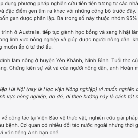
 áp dụng phương pháp nghiên cứu tiên tiến tương tự các nhà
và đặc điểm gen tìm ra khác với những công bố trước đây
 bốn gen được phân lập. Ba trong số này thuộc nhóm 95% đ
ình ở Australia, tiếp tục giành học bổng và sang Nhật làm
trong lĩnh vực nông nghiệp và giúp được người nông dân, 
g muốn ấp ủ từ thơ ấu.
 đình làm nông ở huyện Yên Khánh, Ninh Bình. Tuổi thơ củ
 áng. Chứng kiến sự vất vả của người nông dân, anh Hoàn
iệp Hà Nội (nay là Học viện Nông nghiệp) vì muốn nghiên 
nh vực nông nghiệp, do đó, đi theo hướng này là cách tốt n
ề công tác tại Viện Bảo vệ thực vật, nghiên cứu giải pháp
sâu bệnh. Cơ quan có nhiều đối tác nước ngoài nhưng thời g
vì vốn tiếng Anh hạn chế.