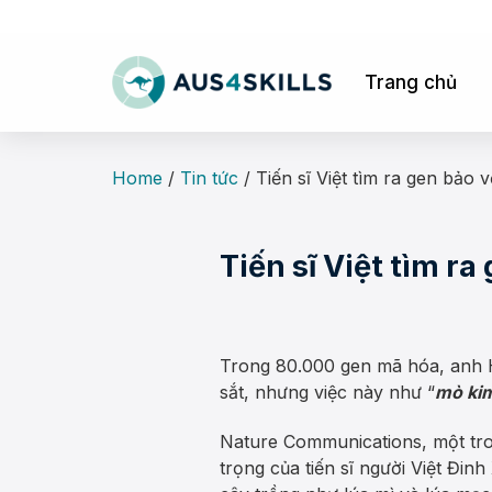
Skip
to
content
Trang chủ
Home
/
Tin tức
/
Tiến sĩ Việt tìm ra gen bảo
Tiến sĩ Việt tìm r
Trong 80.000 gen mã hóa, anh H
sắt, nhưng việc này như “
mò ki
Nature Communications, một tron
trọng của tiến sĩ người Việt Đin