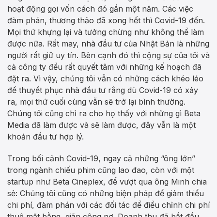
hoạt động gọi vốn cách đó gần một năm. Các việc
đàm phán, thương thảo đã xong hết thì Covid-19 đến.
Mọi thứ khựng lại và tưởng chừng như không thể làm
được nữa. Rất may, nhà đầu tư của Nhật Bản là những
người rất giữ uy tín. Bên cạnh đó thì cộng sự của tôi và
cả công ty đều rất quyết tâm với những kế hoạch đã
đặt ra. Vì vậy, chúng tôi vẫn có những cách khéo léo
để thuyết phục nhà đầu tư rằng dù Covid-19 có xảy
ra, mọi thứ cuối cùng vẫn sẽ trở lại bình thường.
Chúng tôi cũng chỉ ra cho họ thấy với những gì Beta
Media đã làm được và sẽ làm được, đây vẫn là một
khoản đầu tư hợp lý.
Trong bối cảnh Covid-19, ngay cả những “ông lớn”
trong ngành chiếu phim cũng lao đao, còn với một
startup như Beta Cineplex, để vượt qua ông Minh chia
sẻ: Chúng tôi cũng có những biện pháp để giảm thiểu
chi phí, đàm phán với các đối tác để điều chỉnh chi phí
thuê mặt bằng, giãn công nợ. Doanh thu đã bắt đầu