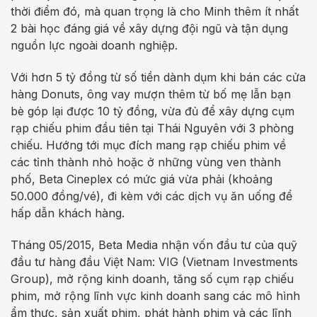
thời điểm đó, mà quan trọng là cho Minh thêm ít nhất
2 bài học đáng giá về xây dựng đội ngũ và tận dụng
nguồn lực ngoài doanh nghiệp.
Với hơn 5 tỷ đồng từ số tiền dành dụm khi bán các cửa
hàng Donuts, ông vay mượn thêm từ bố mẹ lẫn bạn
bè góp lại được 10 tỷ đồng, vừa đủ để xây dựng cụm
rạp chiếu phim đầu tiên tại Thái Nguyên với 3 phòng
chiếu. Hướng tới mục đích mang rạp chiếu phim về
các tỉnh thành nhỏ hoặc ở những vùng ven thành
phố, Beta Cineplex có mức giá vừa phải (khoảng
50.000 đồng/vé), đi kèm với các dịch vụ ăn uống để
hấp dẫn khách hàng.
Tháng 05/2015, Beta Media nhận vốn đầu tư của quỹ
đầu tư hàng đầu Việt Nam: VIG (Vietnam Investments
Group), mở rộng kinh doanh, tăng số cụm rạp chiếu
phim, mở rộng lĩnh vực kinh doanh sang các mô hình
ẩm thực, sản xuất phim, phát hành phim và các lĩnh