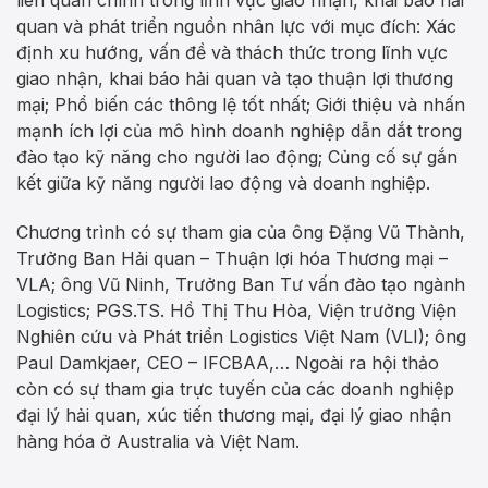
liên quan chính trong lĩnh vực giao nhận, khai báo hải
quan và phát triển nguồn nhân lực với mục đích: Xác
định xu hướng, vấn đề và thách thức trong lĩnh vực
giao nhận, khai báo hải quan và tạo thuận lợi thương
mại; Phổ biến các thông lệ tốt nhất; Giới thiệu và nhấn
mạnh ích lợi của mô hình doanh nghiệp dẫn dắt trong
đào tạo kỹ năng cho người lao động; Củng cố sự gắn
kết giữa kỹ năng người lao động và doanh nghiệp.
Chương trình có sự tham gia của ông Đặng Vũ Thành,
Trưởng Ban Hải quan – Thuận lợi hóa Thương mại –
VLA; ông Vũ Ninh, Trưởng Ban Tư vấn đào tạo ngành
Logistics; PGS.TS. Hồ Thị Thu Hòa, Viện trưởng Viện
Nghiên cứu và Phát triển Logistics Việt Nam (VLI); ông
Paul Damkjaer, CEO – IFCBAA,… Ngoài ra hội thảo
còn có sự tham gia trực tuyến của các doanh nghiệp
đại lý hải quan, xúc tiến thương mại, đại lý giao nhận
hàng hóa ở Australia và Việt Nam.